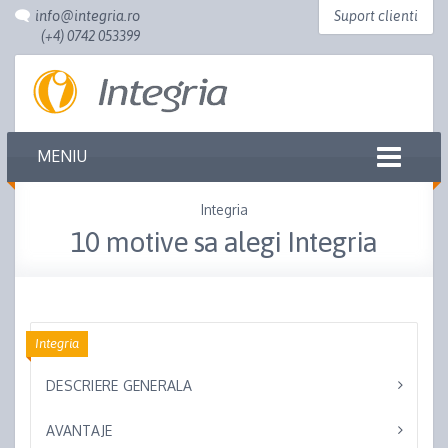
info@integria.ro
Suport clienti
(+4) 0742 053399
TOGGLE
MENIU
NAVIGATION
Integria
10 motive sa alegi Integria
Integria
DESCRIERE GENERALA
AVANTAJE