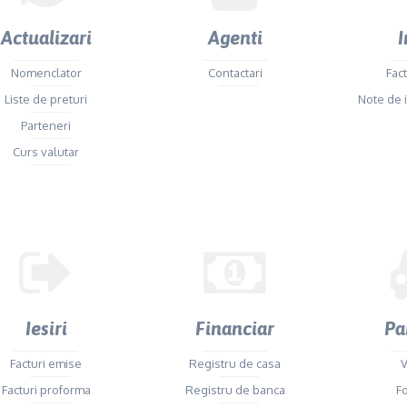
Actualizari
Agenti
I
Nomenclator
Contactari
Fact
Liste de preturi
Note de 
Parteneri
Curs valutar
Iesiri
Financiar
Pa
Facturi emise
Registru de casa
V
Facturi proforma
Registru de banca
F