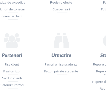
Avize de expeditie
Registru efecte
P
Bonuri de consum
Compensari
Pol
Comenzi client
Parteneri
Urmarire
St
Fisa client
Facturi emise scadente
Repere d
Fisa furnizor
Facturi primite scadente
Repere
e
Solduri clienti
Repere di
Solduri furnizori
Repe