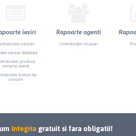
apoarte iesiri
Rapoarte agenti
Rapoar
ntralizator vanzari
Centralizator incasari
Pro
atie vanzari detaliata
ntralizator produse
comenzi clienti
tralizator bonuri de
consum
acum
Integria
gratuit si fara obligatii!