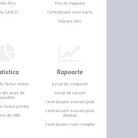
olite RCA
Fisa de magazie
ite CASCO
Centralizator iesiri marfa
Valoare stoc
atistica
Rapoarte
in facturi emise
Jurnal de cumparari
 din avize de
Jurnal de vanzari
xpeditie
Centralizator incasari/plati
n facturi primite
Centralizator incasari/plati
re din NIR
detaliat
Centralizator note receptie