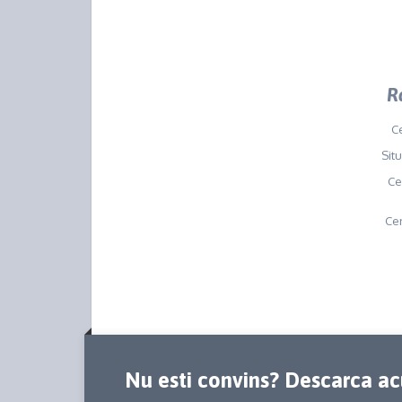
R
Ce
Situ
Ce
Cen
Nu esti convins? Descarca 