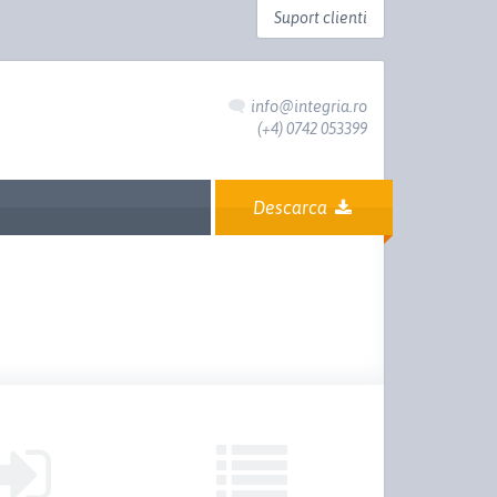
Suport clienti
info@integria.ro
(+4) 0742 053399
Descarca