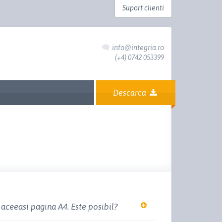
Suport clienti
info@integria.ro
(+4) 0742 053399
Descarca
 aceeasi pagina A4. Este posibil?