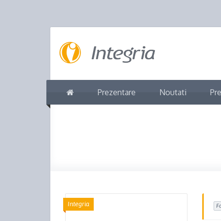
Prezentare
Noutati
Pre
Integria
F